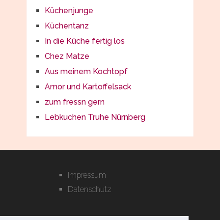
Küchenjunge
Küchentanz
In die Küche fertig los
Chez Matze
Aus meinem Kochtopf
Amor und Kartoffelsack
zum fressn gern
Lebkuchen Truhe Nürnberg
Impressum
Datenschutz