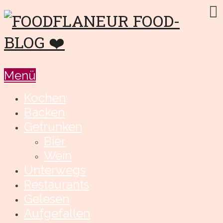
Menü
Kochen
Backen
Getrunken
Bier
Wein
Unterwegs
Restaurants
Gelesen
Aufgefallen