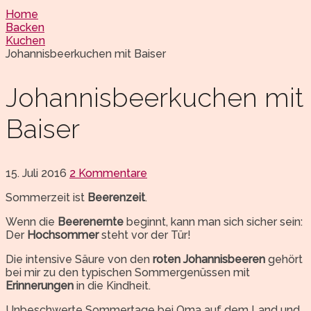
Home
Backen
Kuchen
Johannisbeerkuchen mit Baiser
Johannisbeerkuchen mit
Baiser
15. Juli 2016
2 Kommentare
Sommerzeit ist
Beerenzeit
.
Wenn die
Beerenernte
beginnt, kann man sich sicher sein:
Der
Hochsommer
steht vor der Tür!
Die intensive Säure von den
roten Johannisbeeren
gehört
bei mir zu den typischen Sommergenüssen mit
Erinnerungen
in die Kindheit.
Unbeschwerte Sommertage bei Oma auf dem Land und