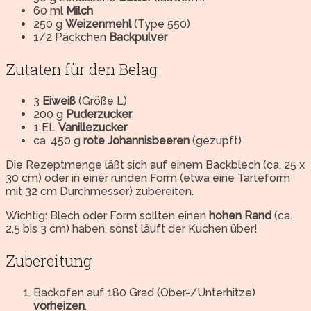
60 ml
Milch
250 g
Weizenmehl
(Type 550)
1/2 Päckchen
Backpulver
Zutaten für den Belag
3
Eiweiß
(Größe L)
200 g
Puderzucker
1 EL
Vanillezucker
ca. 450 g
rote Johannisbeeren
(gezupft)
Die Rezeptmenge läßt sich auf einem Backblech (ca. 25 x
30 cm) oder in einer runden Form (etwa eine Tarteform
mit 32 cm Durchmesser) zubereiten.
Wichtig: Blech oder Form sollten einen
hohen Rand
(ca.
2,5 bis 3 cm) haben, sonst läuft der Kuchen über!
Zubereitung
Backofen auf 180 Grad (Ober-/Unterhitze)
vorheizen
.