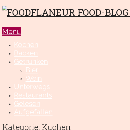
Menü
Kochen
Backen
Getrunken
Bier
Wein
Unterwegs
Restaurants
Gelesen
Aufgefallen
Kategorie: Kuchen