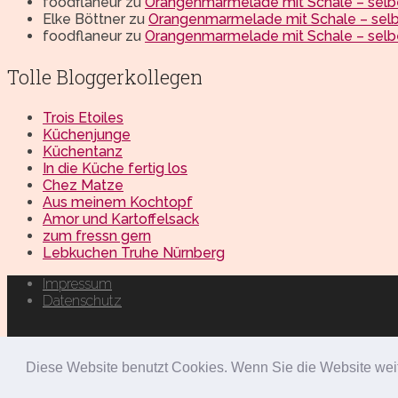
foodflaneur
zu
Orangenmarmelade mit Schale – sel
Elke Böttner
zu
Orangenmarmelade mit Schale – sel
foodflaneur
zu
Orangenmarmelade mit Schale – sel
Tolle Bloggerkollegen
Trois Etoiles
Küchenjunge
Küchentanz
In die Küche fertig los
Chez Matze
Aus meinem Kochtopf
Amor und Kartoffelsack
zum fressn gern
Lebkuchen Truhe Nürnberg
Impressum
Datenschutz
foodflaneur Food-Blog ❤️
Copyright © 2026.
Diese Website benutzt Cookies. Wenn Sie die Website wei
Alle Texte und Bilder urheberrechtlich geschützt.