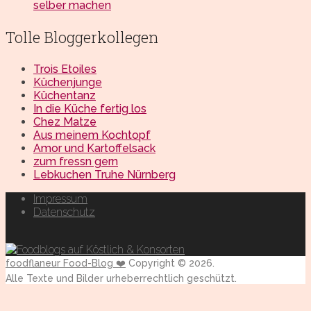
selber machen
Tolle Bloggerkollegen
Trois Etoiles
Küchenjunge
Küchentanz
In die Küche fertig los
Chez Matze
Aus meinem Kochtopf
Amor und Kartoffelsack
zum fressn gern
Lebkuchen Truhe Nürnberg
Impressum
Datenschutz
foodflaneur Food-Blog ❤️
Copyright © 2026.
Alle Texte und Bilder urheberrechtlich geschützt.