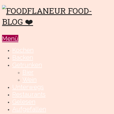
Menü
Kochen
Backen
Getrunken
Bier
Wein
Unterwegs
Restaurants
Gelesen
Aufgefallen