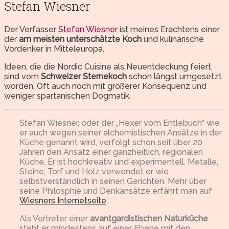
Stefan Wiesner
Der Verfasser
Stefan Wiesner
ist meines Erachtens einer
der
am meisten unterschätzte Koch
und kulinarische
Vordenker in Mitteleuropa.
Ideen, die die Nordic Cuisine als Neuentdeckung feiert,
sind vom
Schweizer Sternekoch
schon längst umgesetzt
worden. Oft auch noch mit größerer Konsequenz und
weniger spartanischen Dogmatik.
Stefan Wiesner, oder der „Hexer vom Entlebuch“ wie
er auch wegen seiner alchemistischen Ansätze in der
Küche genannt wird, verfolgt schon seit über 20
Jahren den Ansatz einer ganzheitlich, regionalen
Küche. Er ist hochkreativ und experimentell. Metalle,
Steine, Torf und Holz verwendet er wie
selbstverständlich in seinen Gerichten. Mehr über
seine Philosphie und Denkansätze erfährt man auf
Wiesners Internetseite
.
Als Vertreter einer
avantgardistischen Naturküche
steht er mindestens auf einer Ebene mit den