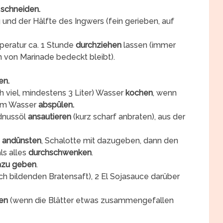
n
schneiden.
 und der Hälfte des Ingwers (fein gerieben, auf
peratur ca. 1 Stunde
durchziehen
lassen (immer
n von Marinade bedeckt bleibt).
en.
ch viel, mindestens 3 Liter) Wasser
kochen
, wenn
tem Wasser
abspülen.
rdnussöl
ansautieren
(kurz scharf anbraten), aus der
s
andünsten
, Schalotte mit dazugeben, dann den
ls alles
durchschwenken
.
azu geben
.
ich bildenden Bratensaft), 2 El Sojasauce darüber
en
(wenn die Blätter etwas zusammengefallen