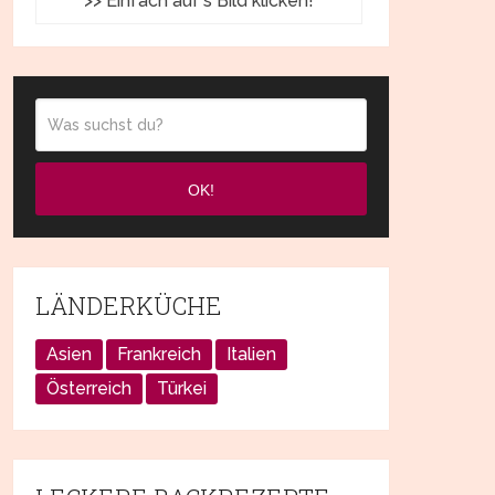
>> Einfach auf's Bild klicken!
OK!
LÄNDERKÜCHE
Asien
Frankreich
Italien
Österreich
Türkei