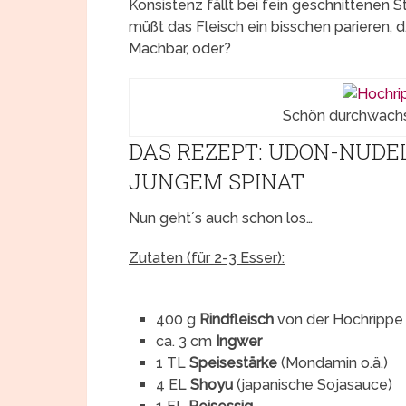
Konsistenz fällt bei fein geschnittenen St
müßt das Fleisch ein bisschen parieren,
Machbar, oder?
Schön durchwachs
DAS REZEPT: UDON-NUDE
JUNGEM SPINAT
Nun geht´s auch schon los…
Zutaten (für 2-3 Esser):
400 g
Rindfleisch
von der Hochrippe 
ca. 3 cm
Ingwer
1 TL
Speisestärke
(Mondamin o.ä.)
4 EL
Shoyu
(japanische Sojasauce)