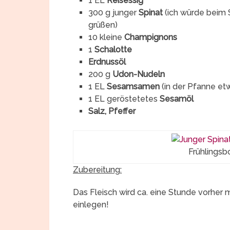
1 EL
Reisessig
300 g junger
Spinat
(ich würde beim S
grüßen)
10 kleine
Champignons
1
Schalotte
Erdnussöl
200 g
Udon-Nudeln
1 EL
Sesamsamen
(in der Pfanne et
1 EL geröstetetes
Sesamöl
Salz, Pfeffer
Frühlingsb
Zubereitung:
Das Fleisch wird ca. eine Stunde vorher m
einlegen!