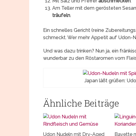
Mit Salz und Pfeffer
abschmecken
.
Am Teller mit dem gerösteten Ses
träufeln
.
Ein schnelles Gericht (reine Zubereitungsz
schmeckt. Wer mehr Appetit auf Udon-Nu
Und was dazu trinken? Nun ja, ein fränkis
wunderbar zu den Röstaromen vom Fleis
Japan läßt grüßen: Ud
Ähnliche Beiträge
Udon Nudeln mit Dry-Aged
Bavette m