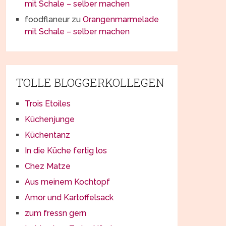
mit Schale – selber machen
foodflaneur
zu
Orangenmarmelade
mit Schale – selber machen
TOLLE BLOGGERKOLLEGEN
Trois Etoiles
Küchenjunge
Küchentanz
In die Küche fertig los
Chez Matze
Aus meinem Kochtopf
Amor und Kartoffelsack
zum fressn gern