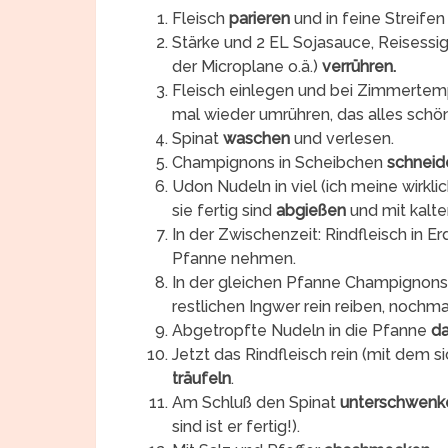
Fleisch
parieren
und in feine Streife
Stärke und 2 EL Sojasauce, Reisessig
der Microplane o.ä.)
verrühren.
Fleisch einlegen und bei Zimmertem
mal wieder umrühren, das alles schö
Spinat
waschen
und verlesen.
Champignons in Scheibchen
schneid
Udon Nudeln in viel (ich meine wirkli
sie fertig sind
abgießen
und mit kal
In der Zwischenzeit: Rindfleisch in E
Pfanne nehmen.
In der gleichen Pfanne Champignon
restlichen Ingwer rein reiben, nochma
Abgetropfte Nudeln in die Pfanne
d
Jetzt das Rindfleisch rein (mit dem s
träufeln
.
Am Schluß den Spinat
unterschwenk
sind ist er fertig!).