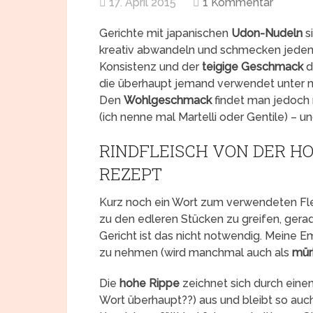
17. April 2015
1 Kommentar
Gerichte mit japanischen
Udon-Nudeln
si
kreativ abwandeln und schmecken jedem.
Konsistenz und der
teigige Geschmack
d
die überhaupt jemand verwendet unter me
Den
Wohlgeschmack
findet man jedoch
(ich nenne mal Martelli oder Gentile) – 
RINDFLEISCH VON DER HO
REZEPT
Kurz noch ein Wort zum verwendeten Fl
zu den edleren Stücken zu greifen, gera
Gericht ist das nicht notwendig. Meine E
zu nehmen (wird manchmal auch als
mür
Die
hohe Rippe
zeichnet sich durch ein
Wort überhaupt??) aus und bleibt so auch