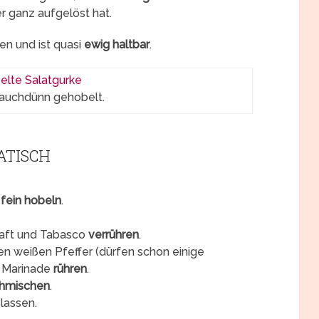
r ganz aufgelöst hat.
en und ist quasi
ewig haltbar
.
auchdünn gehobelt.
ATISCH
l
fein hobeln
.
saft und Tabasco
verrühren
.
en weißen Pfeffer (dürfen schon einige
e Marinade
rühren
.
chmischen
.
lassen.