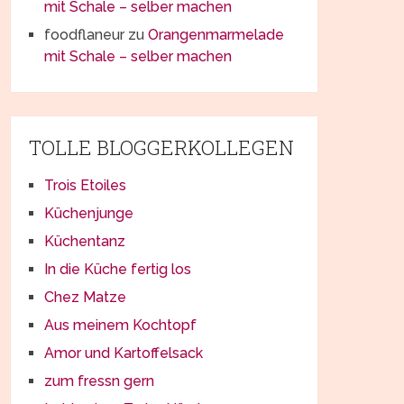
mit Schale – selber machen
foodflaneur
zu
Orangenmarmelade
mit Schale – selber machen
TOLLE BLOGGERKOLLEGEN
Trois Etoiles
Küchenjunge
Küchentanz
In die Küche fertig los
Chez Matze
Aus meinem Kochtopf
Amor und Kartoffelsack
zum fressn gern