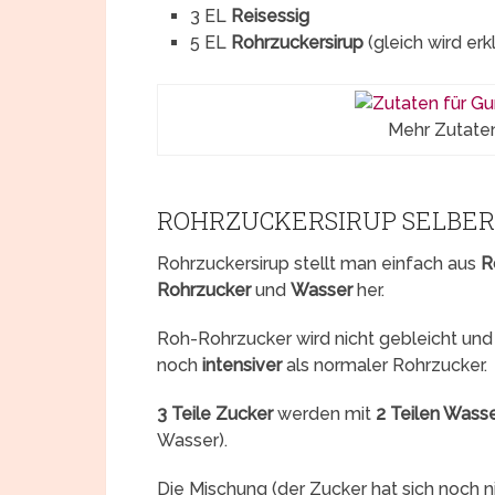
3 EL
Reisessig
5 EL
Rohrzuckersirup
(gleich wird erk
Mehr Zutaten
ROHRZUCKERSIRUP SELBE
Rohrzuckersirup stellt man einfach aus
R
Rohrzucker
und
Wasser
her.
Roh-Rohrzucker wird nicht gebleicht und 
noch
intensiver
als normaler Rohrzucker.
3 Teile Zucker
werden mit
2 Teilen Wass
Wasser).
Die Mischung (der Zucker hat sich noch n