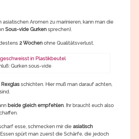
n asiatischen Aromen zu marinieren, kann man die
von
Sous-vide Gurken
sprechen).
indestens
2 Wochen
ohne Qualitätsverlust.
hluß: Gurken sous-vide
n
Rexglas
schichten. Hier muß man darauf achten,
sind.
kann
beide gleich empfehlen
. Ihr braucht euch also
chaffen.
 scharf esse, schmecken mir die
asiatisch
ssen spürt man zuerst die Schärfe, die jedoch