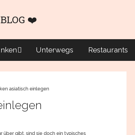
unken
Unterwegs
Restaurants
ken asiatisch einlegen
einlegen
e
 über gibt, sind sie doch ein typisches