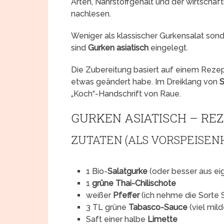
Arten, Nährstoffgehalt und der wirtscha
nachlesen.
Weniger als klassischer Gurkensalat so
sind
Gurken asiatisch
eingelegt.
Die Zubereitung basiert auf einem Reze
etwas geändert habe. Im Dreiklang von
S
„Koch“-Handschrift von Raue.
GURKEN ASIATISCH – RE
ZUTATEN (ALS VORSPEISEN
1 Bio-
Salatgurke
(oder besser aus e
1
grüne Thai-Chilischote
weißer
Pfeffer
(ich nehme die Sorte S
3 TL grüne
Tabasco-Sauce
(viel mild
Saft einer halbe
Limette