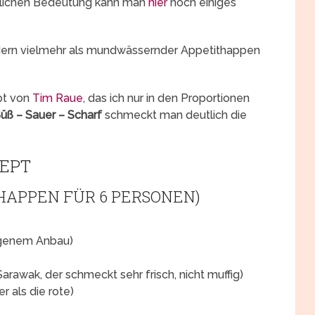
ftlichen Bedeutung kann man
hier
noch einiges
ndern vielmehr als mundwässernder Appetithappen
pt von
Tim Raue
, das ich nur in den Proportionen
üß – Sauer – Scharf
schmeckt man deutlich die
ZEPT
HAPPEN FÜR 6 PERSONEN)
igenem Anbau)
arawak, der schmeckt sehr frisch, nicht muffig)
er als die rote)