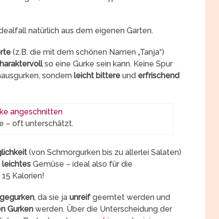
 Idealfall natürlich aus dem eigenen Garten.
rte
(z.B. die mit dem schönen Namen „Tanja“)
haraktervoll
so eine Gurke sein kann. Keine Spur
bhausgurken, sondern
leicht bittere
und
erfrischend
e – oft unterschätzt.
ichkeit
(von Schmorgurken bis zu allerlei Salaten)
leichtes
Gemüse – ideal also für die
 15 Kalorien!
egegurken
, da sie ja
unreif
geerntet werden und
en Gurken
werden. Über die Unterscheidung der