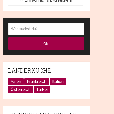
>> Einfach auf's Bild klicken!
OK!
LÄNDERKÜCHE
Asien
Frankreich
Italien
Österreich
Türkei