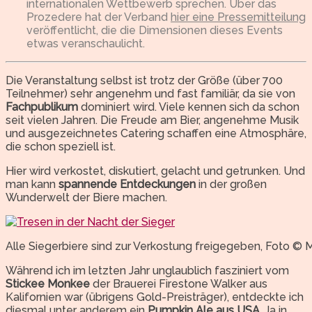
internationalen Wettbewerb sprechen. Über das
Prozedere hat der Verband
hier eine Pressemitteilung
veröffentlicht, die die Dimensionen dieses Events
etwas veranschaulicht.
Die Veranstaltung selbst ist trotz der Größe (über 700
Teilnehmer) sehr angenehm und fast familiär, da sie von
Fachpublikum
dominiert wird. Viele kennen sich da schon
seit vielen Jahren. Die Freude am Bier, angenehme Musik
und ausgezeichnetes Catering schaffen eine Atmosphäre,
die schon speziell ist.
Hier wird verkostet, diskutiert, gelacht und getrunken. Und
man kann
spannende Entdeckungen
in der großen
Wunderwelt der Biere machen.
Alle Siegerbiere sind zur Verkostung freigegeben, Foto ©
Während ich im letzten Jahr unglaublich fasziniert vom
Stickee Monkee
der Brauerei Firestone Walker aus
Kalifornien war (übrigens Gold-Preisträger), entdeckte ich
diesmal unter anderem ein
Pumpkin Ale aus USA
. Ja in