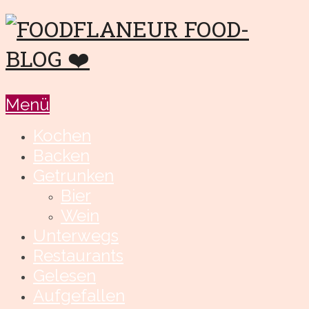
Menü
Kochen
Backen
Getrunken
Bier
Wein
Unterwegs
Restaurants
Gelesen
Aufgefallen