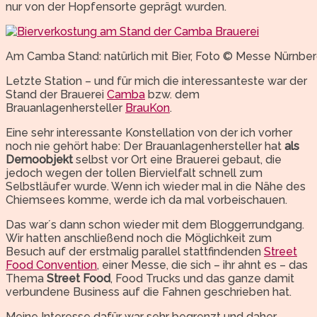
nur von der Hopfensorte geprägt wurden.
Am Camba Stand: natürlich mit Bier, Foto © Messe Nürnbe
Letzte Station – und für mich die interessanteste war der
Stand der Brauerei
Camba
bzw. dem
Brauanlagenhersteller
BrauKon
.
Eine sehr interessante Konstellation von der ich vorher
noch nie gehört habe: Der Brauanlagenhersteller hat
als
Demoobjekt
selbst vor Ort eine Brauerei gebaut, die
jedoch wegen der tollen Biervielfalt schnell zum
Selbstläufer wurde. Wenn ich wieder mal in die Nähe des
Chiemsees komme, werde ich da mal vorbeischauen.
Das war´s dann schon wieder mit dem Bloggerrundgang.
Wir hatten anschließend noch die Möglichkeit zum
Besuch auf der erstmalig parallel stattfindenden
Street
Food Convention
, einer Messe, die sich – ihr ahnt es – das
Thema
Street Food
, Food Trucks und das ganze damit
verbundene Business auf die Fahnen geschrieben hat.
Meine Interesse dafür war sehr begrenzt und daher