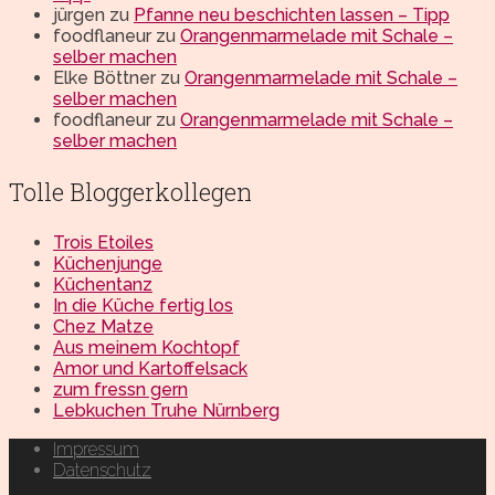
jürgen
zu
Pfanne neu beschichten lassen – Tipp
foodflaneur
zu
Orangenmarmelade mit Schale –
selber machen
Elke Böttner
zu
Orangenmarmelade mit Schale –
selber machen
foodflaneur
zu
Orangenmarmelade mit Schale –
selber machen
Tolle Bloggerkollegen
Trois Etoiles
Küchenjunge
Küchentanz
In die Küche fertig los
Chez Matze
Aus meinem Kochtopf
Amor und Kartoffelsack
zum fressn gern
Lebkuchen Truhe Nürnberg
Impressum
Datenschutz