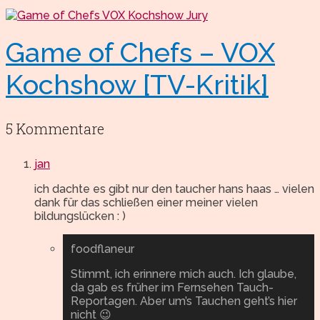
Game of Chefs – VOX
Kochshow [TV-Kritik]
5 Kommentare
jan
ich dachte es gibt nur den taucher hans haas … vielen
dank für das schließen einer meiner vielen
bildungslücken : )
foodflaneur
Stimmt, ich erinnere mich auch. Ich glaube,
da gab es früher im Fernsehen Tauch-
Reportagen. Aber um’s Tauchen geht’s hier
nicht 😉