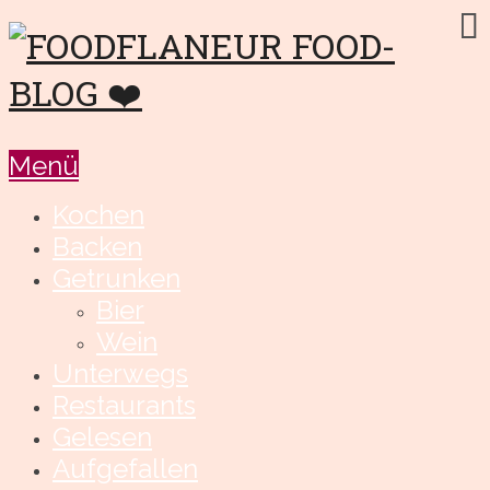
Menü
Kochen
Backen
Getrunken
Bier
Wein
Unterwegs
Restaurants
Gelesen
Aufgefallen