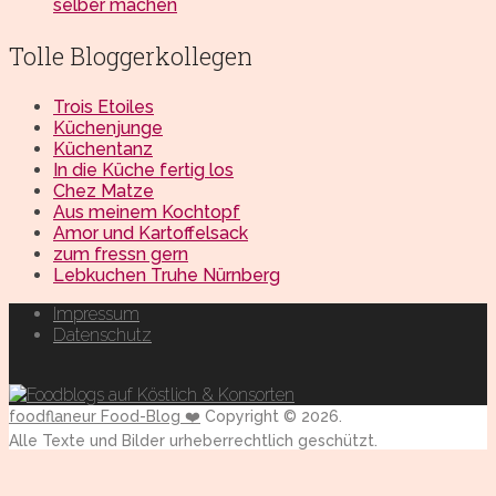
selber machen
Tolle Bloggerkollegen
Trois Etoiles
Küchenjunge
Küchentanz
In die Küche fertig los
Chez Matze
Aus meinem Kochtopf
Amor und Kartoffelsack
zum fressn gern
Lebkuchen Truhe Nürnberg
Impressum
Datenschutz
foodflaneur Food-Blog ❤️
Copyright © 2026.
Alle Texte und Bilder urheberrechtlich geschützt.